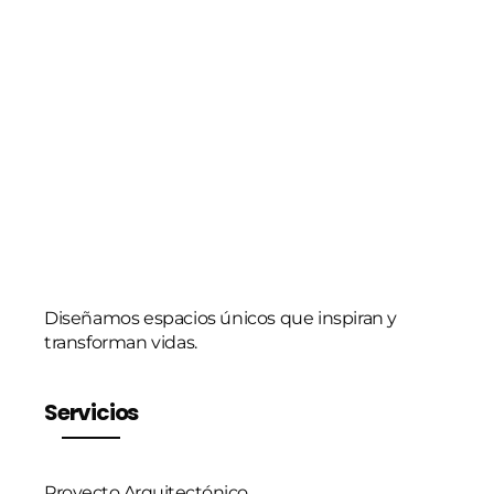
c
t
r
ó
n
i
c
o
*
Diseñamos espacios únicos que inspiran y
transforman vidas.
Servicios
Proyecto Arquitectónico