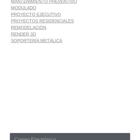
MANTENIMIENTO PREVENTIVO
MODULADO
PROYECTO EJECUTIVO
PROYECTOS RESIDENCIALES
REMODELACIÓN
RENDER 3D
SOPORTERÍA METÁLICA
Suscríbete
Noticias despacho de arquitectura
C