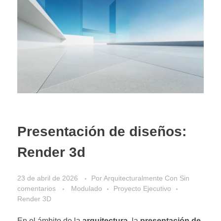
Presentación de diseños:
Render 3d
23 de abril de 2026
Por
Arquitecturalmente
Con
Sin
comentarios
Modulado
Proyecto Ejecutivo
Render 3D
En el ámbito de la
arquitectura
, la
presentación de