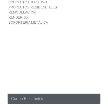
PROYECTO EJECUTIVO
PROYECTOS RESIDENCIALES
REMODELACIÓN
RENDER 3D
SOPORTERÍA METÁLICA
Suscríbete
Noticias despacho de arquitectura
C
o
r