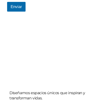
r
e
Enviar
o
e
l
e
c
t
r
ó
n
i
c
o
*
Diseñamos espacios únicos que inspiran y
transforman vidas.