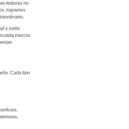
tas texturas no
dos, logramos
raordinario.
d y estilo
decuada mezcla
mentan.
eño. Cada tipo
erficies,
teriores,