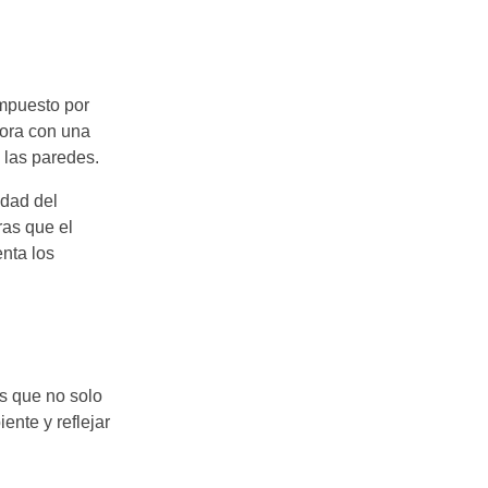
ompuesto por
bora con una
 las paredes.
idad del
ras que el
enta los
s que no solo
nte y reflejar