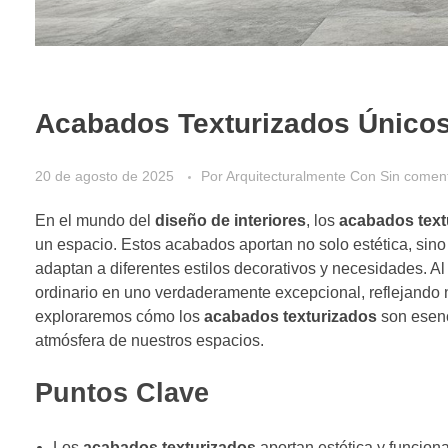
Acabados Texturizados Único
20 de agosto de 2025
Por
Arquitecturalmente
Con
Sin coment
En el mundo del
diseño de interiores
, los
acabados text
un espacio. Estos acabados aportan no solo estética, sino
adaptan a diferentes estilos decorativos y necesidades. 
ordinario en uno verdaderamente excepcional, reflejando n
exploraremos cómo los
acabados texturizados
son esenc
atmósfera de nuestros espacios.
Puntos Clave
Los
acabados texturizados
aportan estética y funcion