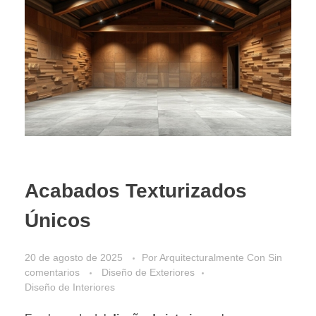
Acabados Texturizados
Únicos
20 de agosto de 2025
Por
Arquitecturalmente
Con
Sin
comentarios
Diseño de Exteriores
Diseño de Interiores