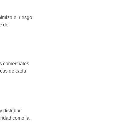
imiza el riesgo
se de
os comerciales
ficas de cada
 distribuir
uridad como la