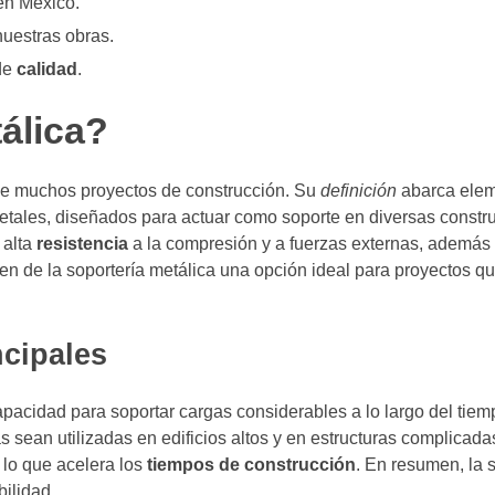
en México.
nuestras obras.
 de
calidad
.
álica?
 de muchos proyectos de construcción. Su
definición
abarca ele
metales, diseñados para actuar como soporte en diversas constr
 alta
resistencia
a la compresión y a fuerzas externas, además 
cen de la soportería metálica una opción ideal para proyectos q
ncipales
apacidad para soportar cargas considerables a lo largo del tiem
s sean utilizadas en edificios altos y en estructuras complicadas
 lo que acelera los
tiempos de construcción
. En resumen, la 
bilidad.