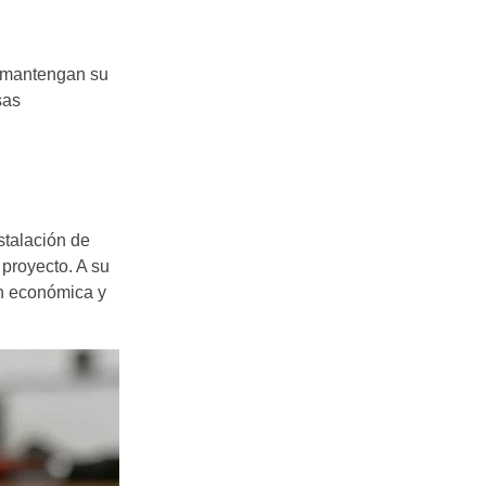
s mantengan su
sas
nstalación de
 proyecto. A su
ón económica y