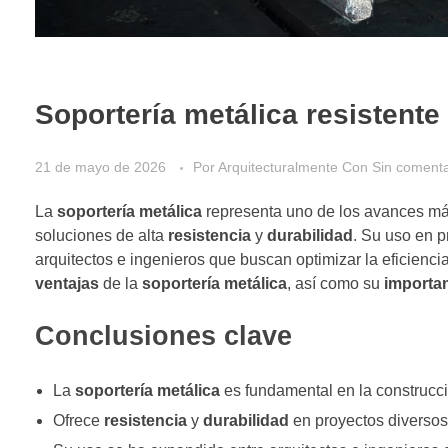
Soportería metálica resistente
21 de mayo de 2026
Por
Arquitecturalmente
Con
Sin comenta
La
soportería metálica
representa uno de los avances más 
soluciones de alta
resistencia
y
durabilidad
. Su uso en p
arquitectos e ingenieros que buscan optimizar la eficienci
ventajas
de la
soportería metálica
, así como su
importa
Conclusiones clave
La
soportería metálica
es fundamental en la construcc
Ofrece
resistencia
y
durabilidad
en proyectos diversos