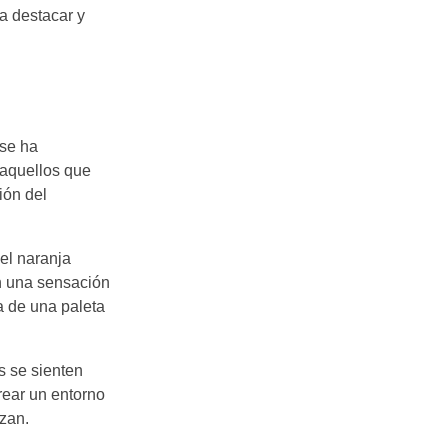
ra destacar y
 se ha
aquellos que
ión del
el naranja
an una sensación
a de una paleta
s se sienten
rear un entorno
izan.