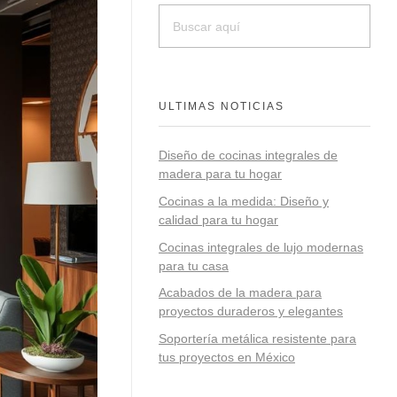
ULTIMAS NOTICIAS
Diseño de cocinas integrales de
madera para tu hogar
Cocinas a la medida: Diseño y
calidad para tu hogar
Cocinas integrales de lujo modernas
para tu casa
Acabados de la madera para
proyectos duraderos y elegantes
Soportería metálica resistente para
tus proyectos en México