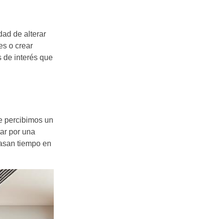
dad de alterar
es o crear
 de interés que
ue percibimos un
tar por una
pasan tiempo en