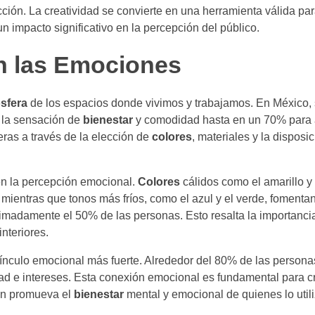
cción. La creatividad se convierte en una herramienta válida pa
un impacto significativo en la percepción del público.
n las Emociones
sfera
de los espacios donde vivimos y trabajamos. En México,
 la sensación de
bienestar
y comodidad hasta en un 70% para 
eras a través de la elección de
colores
, materiales y la disposic
 en la percepción emocional.
Colores
cálidos como el amarillo y 
 mientras que tonos más fríos, como el azul y el verde, foment
ximadamente el 50% de las personas. Esto resalta la importanci
nteriores.
vínculo emocional más fuerte. Alrededor del 80% de las persona
ad e intereses. Esta conexión emocional es fundamental para c
én promueva el
bienestar
mental y emocional de quienes lo util