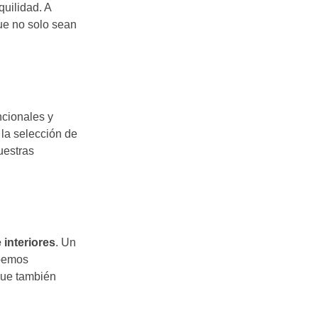
quilidad. A
ue no solo sean
ncionales y
 la selección de
uestras
 interiores
. Un
ebemos
 que también