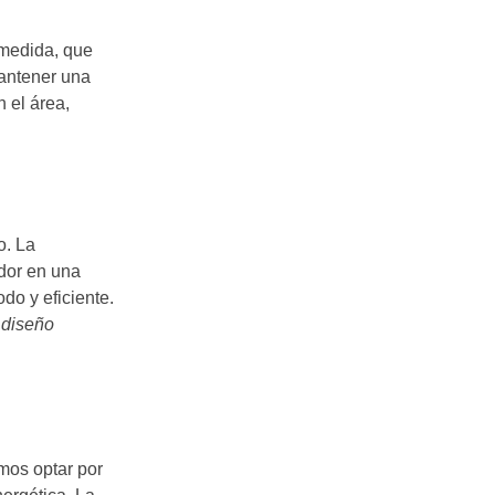
medida, que
mantener una
n el área,
o. La
ador en una
do y eficiente.
n
diseño
mos optar por