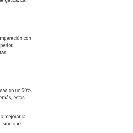
nergética. La
omparación con
perior,
tas
asas en un 50%.
demás, estos
o mejorar la
a, sino que