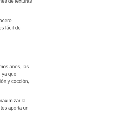
es de texturas
 acero
s fácil de
imos años, las
, ya que
ión y cocción,
maximizar la
tes aporta un