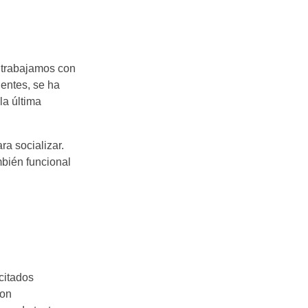
, trabajamos con
ientes, se ha
la última
a socializar.
mbién funcional
citados
son