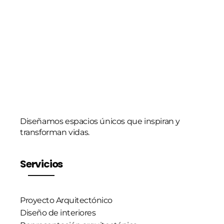
r
ó
n
i
c
o
*
Diseñamos espacios únicos que inspiran y
transforman vidas.
Servicios
Proyecto Arquitectónico
Diseño de interiores