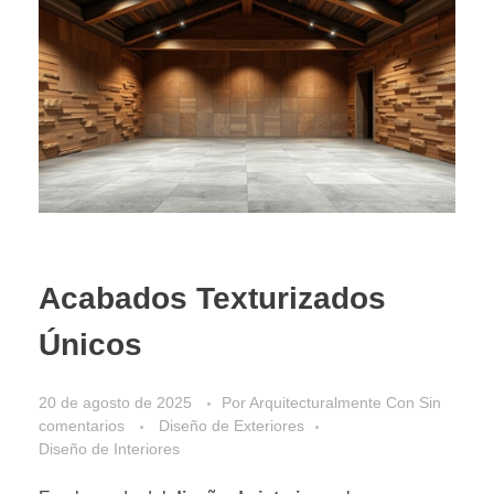
Acabados Texturizados
Únicos
20 de agosto de 2025
Por
Arquitecturalmente
Con
Sin
comentarios
Diseño de Exteriores
Diseño de Interiores