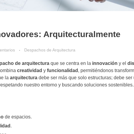
novadores: Arquitecturalmente
entarios
Despachos de Arquitectura
pacho de arquitectura
que se centra en la
innovación
y el
di
 combina
creatividad
y
funcionalidad
, permitiéndonos transfor
ue la
arquitectura
debe ser más que solo estructuras; debe ser
respetando nuestro entorno y buscando soluciones sostenibles.
ño
de espacios.
lidad
.