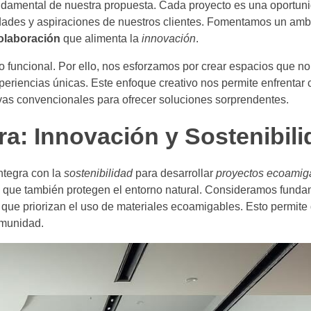
undamental de nuestra propuesta. Cada proyecto es una oportun
dades y aspiraciones de nuestros clientes. Fomentamos un am
olaboración
que alimenta la
innovación
.
o funcional. Por ello, nos esforzamos por crear espacios que n
periencias únicas. Este enfoque creativo nos permite enfrentar
ivas convencionales para ofrecer soluciones sorprendentes.
a: Innovación y Sostenibili
ntegra con la
sostenibilidad
para desarrollar
proyectos ecoamig
no que también protegen el entorno natural. Consideramos funda
que priorizan el uso de materiales ecoamigables. Esto permit
omunidad.