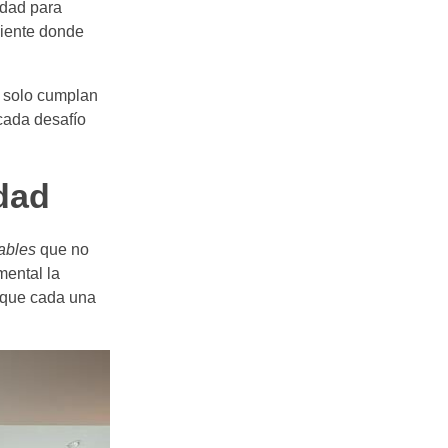
idad para
biente donde
o solo cumplan
 cada desafío
dad
ables
que no
mental la
e que cada una