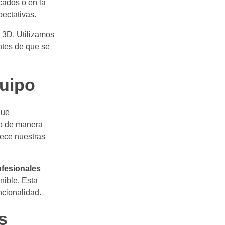
cados o en la
pectativas.
 3D. Utilizamos
ntes de que se
quipo
que
ío de manera
uece nuestras
ofesionales
nible. Esta
ncionalidad.
s