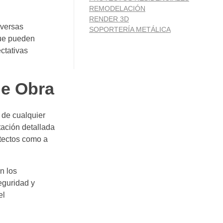
REMODELACIÓN
RENDER 3D
iversas
SOPORTERÍA METÁLICA
que pueden
ctativas
de Obra
 de cualquier
tación detallada
itectos como a
n los
eguridad y
el