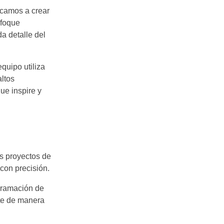
icamos a crear
nfoque
a detalle del
quipo utiliza
ltos
ue inspire y
os proyectos de
con precisión.
gramación de
ute de manera