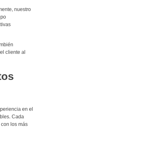
mente, nuestro
ipo
tivas
ambién
l cliente al
tos
periencia en el
ibles. Cada
 con los más