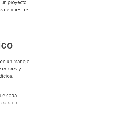
 un proyecto
es de nuestros
ico
a en un manejo
 errores y
dicios,
que cada
ablece un