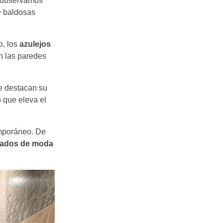
, observamos
e baldosas
o, los
azulejos
n las paredes
ue destacan su
 que eleva el
emporáneo. De
ados de moda