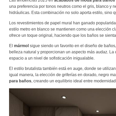
Las
tendencias 2023
en
acabados de moda para baños
una preferencia por tonos neutros como el gris, blanco y
hidráulicas. Esta combinación no solo aporta estilo, sino
Los revestimientos de papel mural han ganado popularida
estilo metro en blanco se mantienen como una elección cl
ofrece un toque original, haciendo que los baños se sie
El
mármol
sigue siendo un favorito en el diseño de baños
belleza natural y proporcionan un aspecto más audaz. La 
espacio a un nivel de sofisticación inigualable.
El estilo brutalista también está en auge, donde se utili
igual manera, la elección de griferías en dorado, negro 
para baños
, creando un equilibrio ideal entre modernidad 