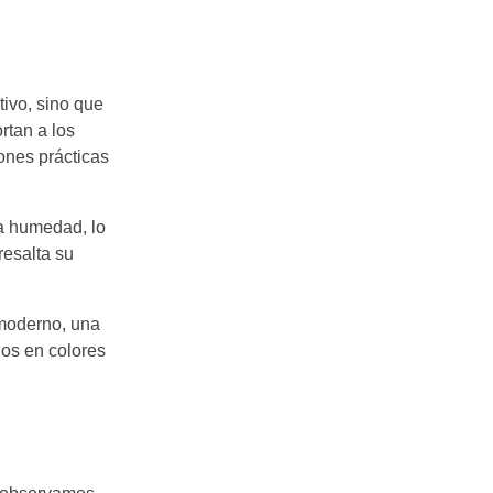
ivo, sino que
rtan a los
ones prácticas
la humedad, lo
resalta su
 moderno, una
dos en colores