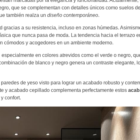
están marcadas por la elegancia y funcionalidad. Actualmente
 negro, que se complementan con detalles únicos como suelos d
 que también realza un
diseño contemporáneo
.
d gracias a su resistencia, incluso en zonas húmedas. Asimism
ásica que nunca pasa de moda. La tendencia hacia el terrazo e
ntan cómodos y acogedores en un ambiente moderno.
, especialmente en colores atrevidos como el verde o negro, q
combinación de blanco y negro genera un contraste elegante, lo
zan paredes de yeso visto para lograr un acabado robusto y cont
mate y acabado cepillado complementa perfectamente estos
acab
y confort.