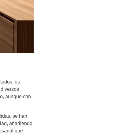
todos los
 diversos
co, aunque con
cidas, se han
idad, añadiendo
tesanal que