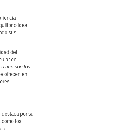
riencia
uilibrio ideal
ando sus
idad del
pular en
mos
qué son los
e ofrecen en
ores.
e destaca por su
, como los
e el