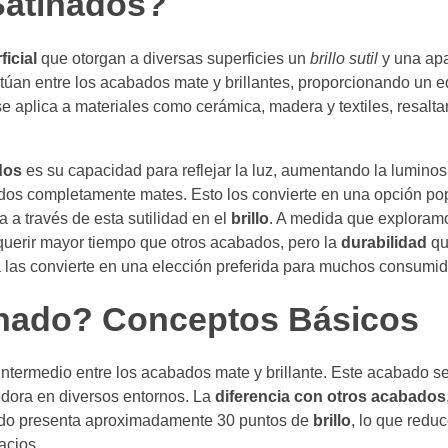
Satinados?
ficial
que otorgan a diversas superficies un
brillo sutil
y una apa
túan entre los acabados mate y brillantes, proporcionando un eq
 se aplica a materiales como cerámica, madera y textiles, resalt
dos
es su capacidad para reflejar la luz, aumentando la luminos
os completamente mates. Esto los convierte en una opción po
a a través de esta sutilidad en el
brillo
. A medida que explora
querir mayor tiempo que otros acabados, pero la
durabilidad
qu
 las convierte en una elección preferida para muchos consumid
inado? Conceptos Básicos
intermedio entre los acabados mate y brillante. Este acabado s
dora en diversos entornos. La
diferencia con otros acabados
nado presenta aproximadamente 30 puntos de
brillo
, lo que reduc
acios.