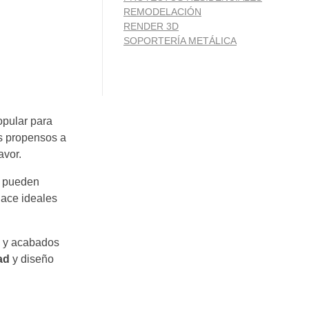
REMODELACIÓN
RENDER 3D
SOPORTERÍA METÁLICA
opular para
os propensos a
avor.
e pueden
hace ideales
s y acabados
ad
y diseño