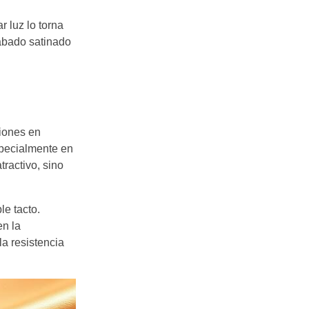
r luz lo torna
abado satinado
iones en
specialmente en
ractivo, sino
le tacto.
en la
la resistencia