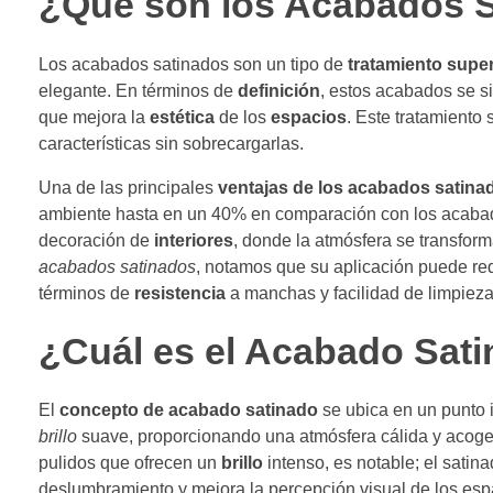
¿Qué son los Acabados 
Los acabados satinados son un tipo de
tratamiento super
elegante. En términos de
definición
, estos acabados se si
que mejora la
estética
de los
espacios
. Este tratamiento
características sin sobrecargarlas.
Una de las principales
ventajas de los acabados satina
ambiente hasta en un 40% en comparación con los acabad
decoración de
interiores
, donde la atmósfera se transform
acabados satinados
, notamos que su aplicación puede re
términos de
resistencia
a manchas y facilidad de limpieza
¿Cuál es el Acabado Sat
El
concepto de acabado satinado
se ubica en un punto 
brillo
suave, proporcionando una atmósfera cálida y acoge
pulidos que ofrecen un
brillo
intenso, es notable; el sati
deslumbramiento y mejora la percepción visual de los esp