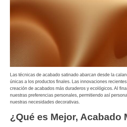
Las técnicas de acabado satinado abarcan desde la calandr
únicas a los productos finales. Las innovaciones reciente
creación de acabados más duraderos y ecológicos. Al final
nuestras preferencias personales, permitiendo así persona
nuestras necesidades decorativas.
¿Qué es Mejor, Acabado 