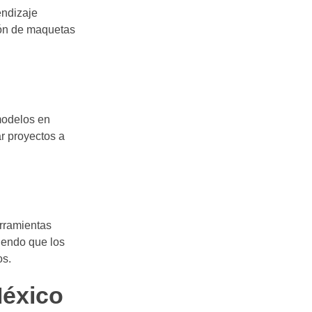
endizaje
ción de maquetas
modelos en
r proyectos a
erramientas
tiendo que los
os.
México