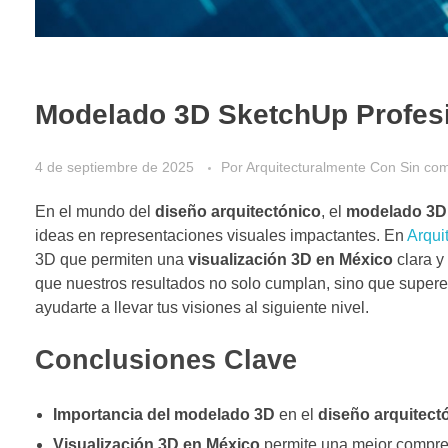
Modelado 3D SketchUp Profes
4 de septiembre de 2025
Por
Arquitecturalmente
Con
Sin com
En el mundo del
diseño arquitectónico
, el
modelado 3D
ideas en representaciones visuales impactantes. En
Arqui
3D que permiten una
visualización 3D en México
clara y
que nuestros resultados no solo cumplan, sino que superen
ayudarte a llevar tus visiones al siguiente nivel.
Conclusiones Clave
Importancia del modelado 3D
en el
diseño arquitect
Visualización 3D en México
permite una mejor compren