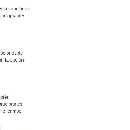
ersas opciones
principiantes
opciones de
ir la opción
mbién
rticipantes
en el campo