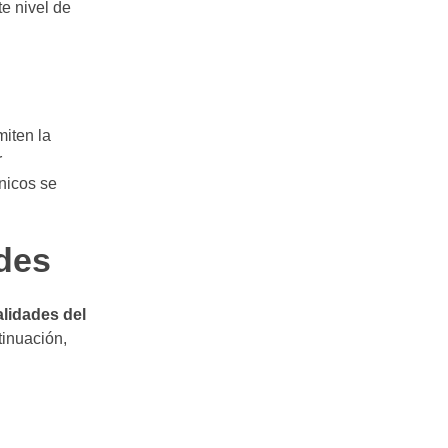
e nivel de
miten la
r
nicos se
des
lidades del
tinuación,