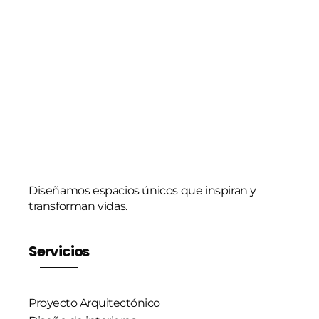
t
r
ó
n
i
c
o
*
Diseñamos espacios únicos que inspiran y
transforman vidas.
Servicios
Proyecto Arquitectónico