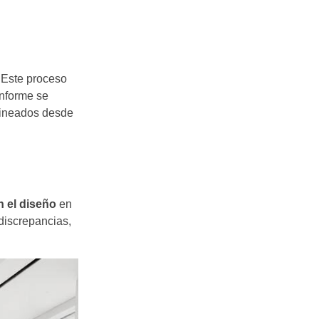
. Este proceso
onforme se
lineados desde
n el diseño
en
discrepancias,