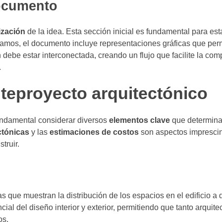
ocumento
ización
de la idea. Esta sección inicial es fundamental para est
zamos, el documento incluye representaciones gráficas que per
n debe estar interconectada, creando un flujo que facilite la co
.
teproyecto arquitectónico
fundamental considerar diversos
elementos clave
que determinar
ctónicas
y las
estimaciones de costos
son aspectos impresci
truir.
 que muestran la distribución de los espacios en el edificio a 
ial del diseño interior y exterior, permitiendo que tanto arquit
os.