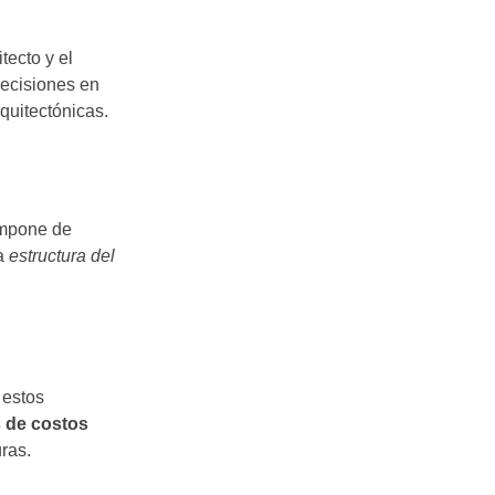
tecto y el
decisiones en
rquitectónicas.
ompone de
La
estructura del
 estos
 de costos
ras.