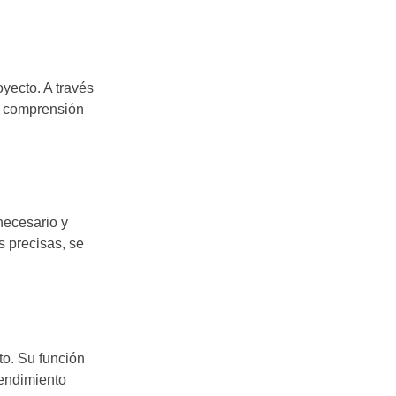
yecto. A través
or comprensión
necesario y
es precisas, se
to. Su función
tendimiento