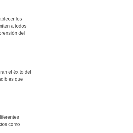
ablecer los
miten a todos
mprensión del
án el éxito del
ndibles que
diferentes
ectos como