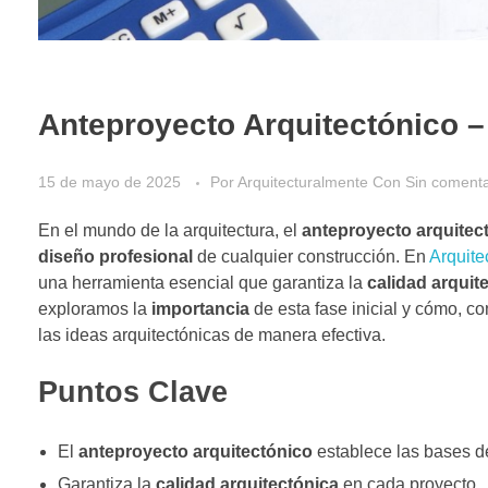
Anteproyecto Arquitectónico –
15 de mayo de 2025
Por
Arquitecturalmente
Con
Sin comenta
En el mundo de la arquitectura, el
anteproyecto arquitec
diseño profesional
de cualquier construcción. En
Arquite
una herramienta esencial que garantiza la
calidad arquit
exploramos la
importancia
de esta fase inicial y cómo, c
las ideas arquitectónicas de manera efectiva.
Puntos Clave
El
anteproyecto arquitectónico
establece las bases d
Garantiza la
calidad arquitectónica
en cada proyecto.