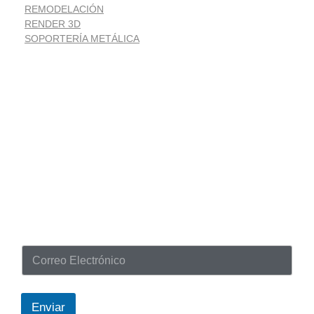
REMODELACIÓN
RENDER 3D
SOPORTERÍA METÁLICA
Suscríbete
Noticias despacho de arquitectura
C
o
r
r
e
Enviar