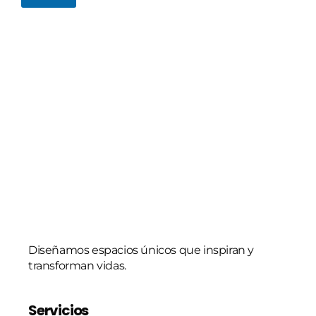
o
e
l
e
c
t
r
ó
n
i
c
o
*
Diseñamos espacios únicos que inspiran y
transforman vidas.
Servicios