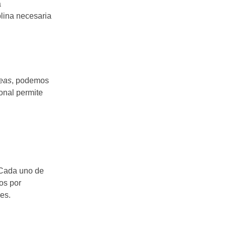
a
plina necesaria
deas
, podemos
onal permite
 Cada uno de
os por
es.