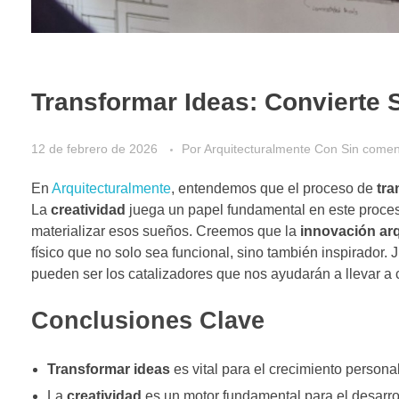
Transformar Ideas: Convierte 
12 de febrero de 2026
Por
Arquitecturalmente
Con
Sin comen
En
Arquitecturalmente
, entendemos que el proceso de
tra
La
creatividad
juega un papel fundamental en este proce
materializar esos sueños. Creemos que la
innovación arq
físico que no solo sea funcional, sino también inspirador.
pueden ser los catalizadores que nos ayudarán a llevar a 
Conclusiones Clave
Transformar ideas
es vital para el crecimiento personal
La
creatividad
es un motor fundamental para el desarro