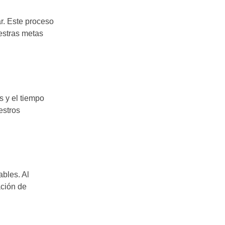
r. Este proceso
estras metas
s y el tiempo
estros
ables. Al
ación de