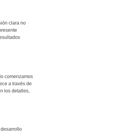
sión clara no
 presente
resultados
ndo comenzamos
ece a través de
 los detalles,
 desarrollo