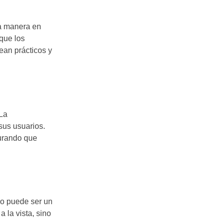
La manera en
que los
ean prácticos y
 La
sus usuarios.
gurando que
o puede ser un
 la vista, sino