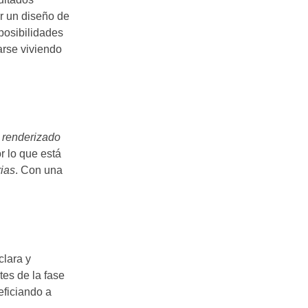
ar un diseño de
 posibilidades
arse viviendo
l renderizado
r lo que está
rias
. Con una
clara y
tes de la fase
eficiando a