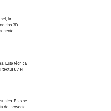
pel, la
 modelos 3D
mponente
s. Esta técnica
uitectura
y el
suales. Esto se
ta del proyecto.