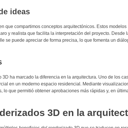
de ideas
 en que compartimos conceptos arquitectónicos. Estos modelos
ro y realista que facilita la interpretación del proyecto. Desde 
alle se puede apreciar de forma precisa, lo que fomenta un diál
s
o 3D ha marcado la diferencia en la arquitectura. Uno de los c
rcial en un moderno espacio residencial. Mediante visualizaci
os, lo que permitió obtener aprobaciones más rápidas y, en últim
derizados 3D en la arquitec
 múltiples
beneficios del renderizado 3D
que se traducen en res