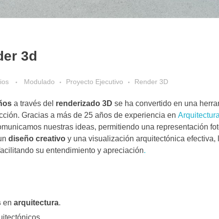
der 3d
ios
Modulado
Proyecto Ejecutivo
Render 3D
ños
a través del
renderizado 3D
se ha convertido en una herra
ucción. Gracias a más de 25 años de experiencia en
Arquitectur
omunicamos nuestras ideas, permitiendo una representación fot
 un
diseño creativo
y una visualización arquitectónica efectiva,
acilitando su entendimiento y apreciación
.
s
en
arquitectura
.
uitectónicos.