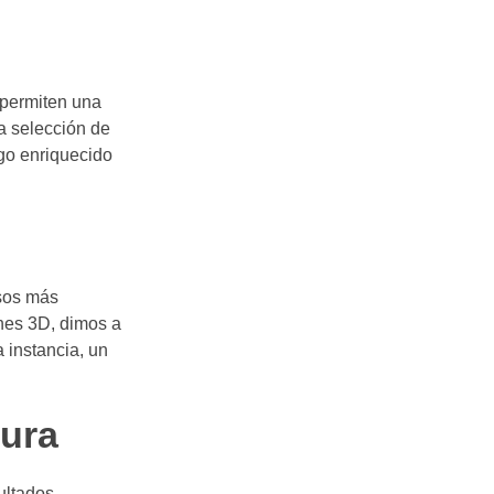
 permiten una
la selección de
ogo enriquecido
asos más
ones 3D, dimos a
a instancia, un
tura
ultados