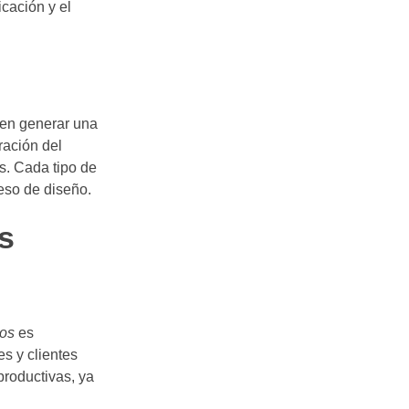
icación y el
iten generar una
ración del
s. Cada tipo de
eso de diseño.
s
tos
es
s y clientes
productivas, ya