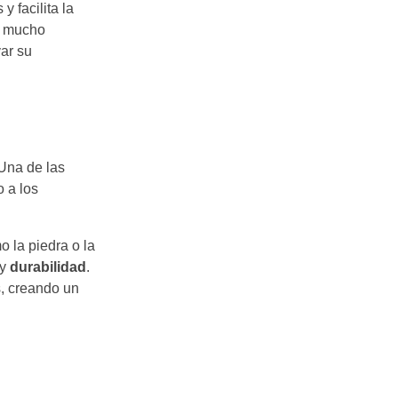
 facilita la
n mucho
ar su
Una de las
o a los
o la piedra o la
 y
durabilidad
.
s, creando un