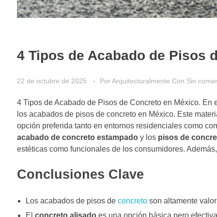
4 Tipos de Acabado de Pisos 
22 de octubre de 2025
Por
Arquitecturalmente
Con
Sin comen
4 Tipos de Acabado de Pisos de Concreto en México. En e
los acabados de pisos de concreto en México. Este materi
opción preferida tanto en entornos residenciales como co
acabado de concreto estampado
y los
pisos de concre
estéticas como funcionales de los consumidores. Además,
Conclusiones Clave
Los acabados de pisos de
concreto
son altamente valora
El
concreto alisado
es una opción básica pero efectiv