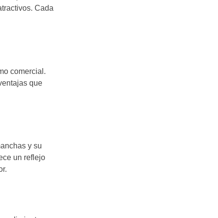
tractivos. Cada
mo comercial.
ventajas que
 manchas y su
ece un reflejo
r.