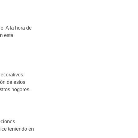
. A la hora de
n este
ecorativos.
ión de estos
stros hogares.
pciones
lice teniendo en