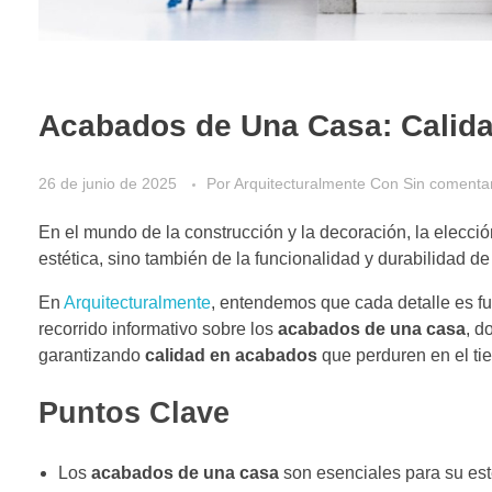
Acabados de Una Casa: Calidad
26 de junio de 2025
Por
Arquitecturalmente
Con
Sin comenta
En el mundo de la construcción y la decoración, la elecci
estética, sino también de la funcionalidad y durabilidad d
En
Arquitecturalmente
, entendemos que cada detalle es f
recorrido informativo sobre los
acabados de una casa
, d
garantizando
calidad en acabados
que perduren en el ti
Puntos Clave
Los
acabados de una casa
son esenciales para su esté