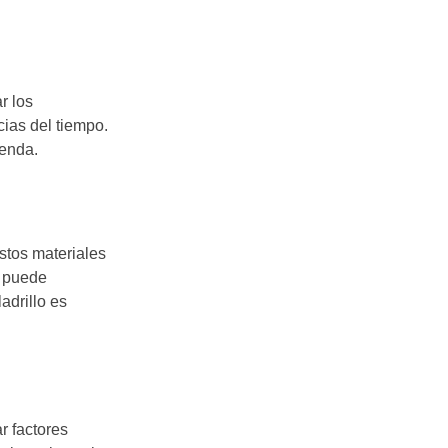
r los
cias del tiempo.
ienda.
estos materiales
y puede
adrillo es
r factores