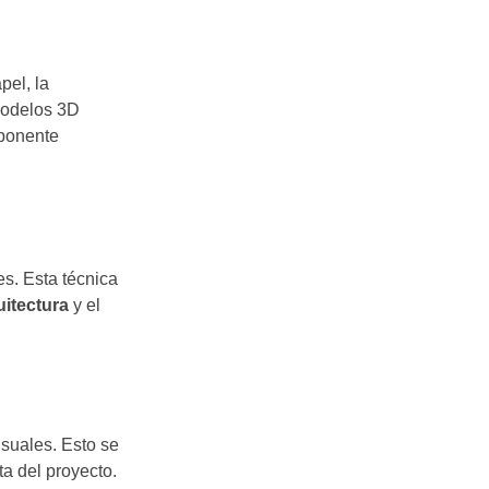
pel, la
 modelos 3D
mponente
s. Esta técnica
uitectura
y el
suales. Esto se
ta del proyecto.