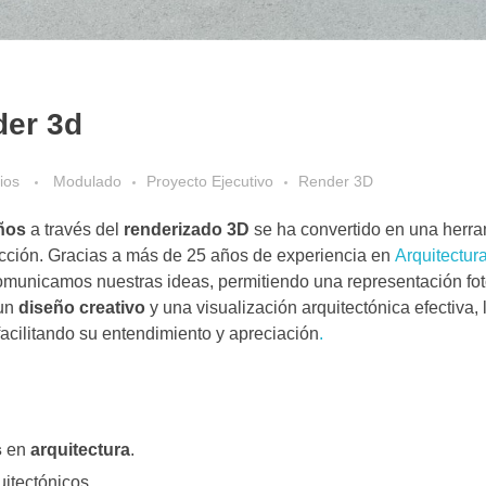
der 3d
ios
Modulado
Proyecto Ejecutivo
Render 3D
ños
a través del
renderizado 3D
se ha convertido en una herra
ucción. Gracias a más de 25 años de experiencia en
Arquitectur
omunicamos nuestras ideas, permitiendo una representación fot
 un
diseño creativo
y una visualización arquitectónica efectiva,
acilitando su entendimiento y apreciación
.
s
en
arquitectura
.
uitectónicos.