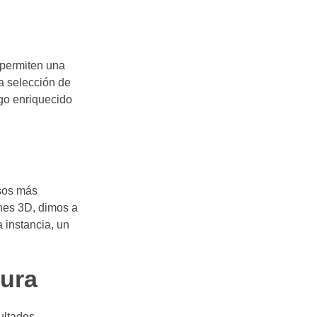
 permiten una
la selección de
ogo enriquecido
asos más
ones 3D, dimos a
a instancia, un
tura
ultados