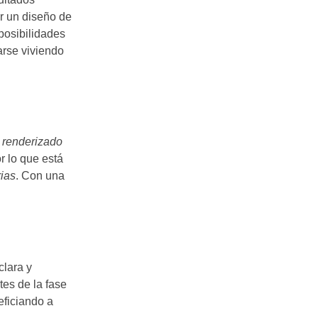
ar un diseño de
 posibilidades
arse viviendo
l renderizado
r lo que está
rias
. Con una
clara y
tes de la fase
eficiando a