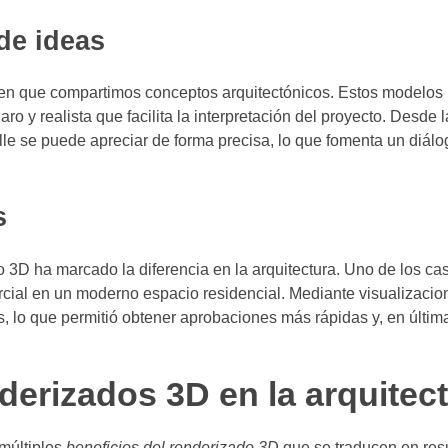
de ideas
 en que compartimos conceptos arquitectónicos. Estos modelos
ro y realista que facilita la interpretación del proyecto. Desde 
alle se puede apreciar de forma precisa, lo que fomenta un diál
s
o 3D ha marcado la diferencia en la arquitectura. Uno de los c
rcial en un moderno espacio residencial. Mediante visualizaci
os, lo que permitió obtener aprobaciones más rápidas y, en últim
derizados 3D en la arquitec
 múltiples
beneficios del renderizado 3D
que se traducen en res