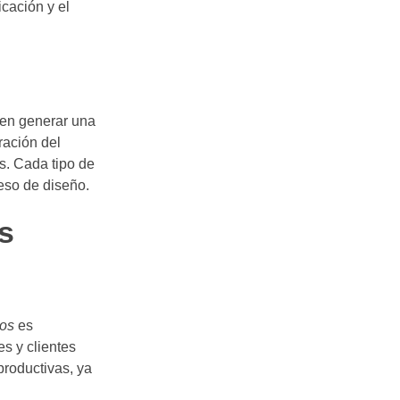
icación y el
iten generar una
ración del
s. Cada tipo de
eso de diseño.
s
tos
es
s y clientes
productivas, ya