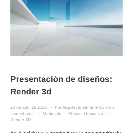
Presentación de diseños:
Render 3d
23 de abril de 2026
Por
Arquitecturalmente
Con
Sin
comentarios
Modulado
Proyecto Ejecutivo
Render 3D
En el ámbito de la
arquitectura
, la
presentación de