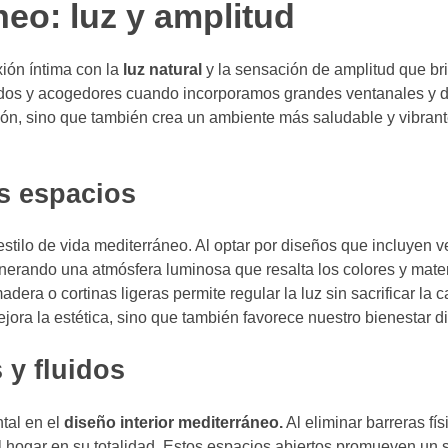
neo: luz y amplitud
xión íntima con la
luz natural
y la sensación de amplitud que bri
lidos y acogedores cuando incorporamos grandes ventanales y 
cón, sino que también crea un ambiente más saludable y vibrante
os espacios
 estilo de vida mediterráneo. Al optar por diseños que incluyen 
nerando una atmósfera luminosa que resalta los colores y mate
ra o cortinas ligeras permite regular la luz sin sacrificar la c
ora la estética, sino que también favorece nuestro bienestar di
 y fluidos
tal en el
diseño interior mediterráneo.
Al eliminar barreras fís
el hogar en su totalidad. Estos espacios abiertos promueven un 