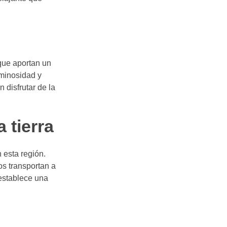
 que aportan un
uminosidad y
 disfrutar de la
 tierra
 esta región.
os transportan a
 establece una