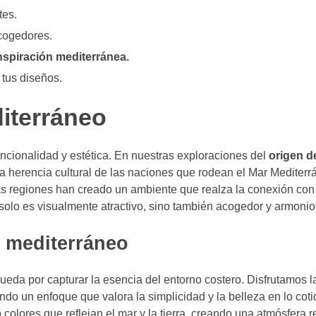
tes.
cogedores.
nspiración mediterránea.
 tus diseños.
diterráneo
uncionalidad y estética. En nuestras exploraciones del
origen d
ca herencia cultural de las naciones que rodean el Mar Mediterr
s regiones han creado un ambiente que realza la conexión con l
solo es visualmente atractivo, sino también acogedor y armonio
o mediterráneo
eda por capturar la esencia del entorno costero. Disfrutamos l
ndo un enfoque que valora la simplicidad y la belleza en lo coti
colores que reflejan el mar y la tierra, creando una atmósfera r