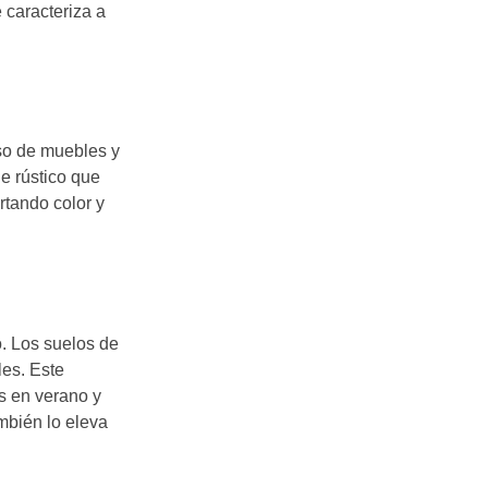
 caracteriza a
uso de muebles y
e rústico que
rtando color y
o. Los suelos de
les. Este
os en verano y
mbién lo eleva