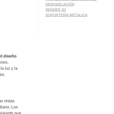
REMODELACIÓN
RENDER 3D
SOPORTERÍA METÁLICA
el diseño
áneo,
a luz y la
so.
as vistas
diano. Los
elajante que