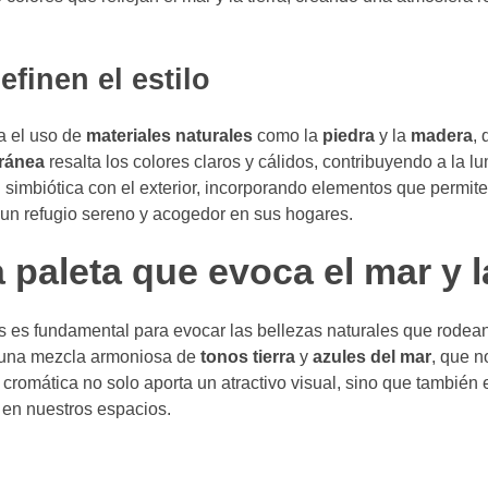
finen el estilo
a el uso de
materiales naturales
como la
piedra
y la
madera
,
ránea
resalta los colores claros y cálidos, contribuyendo a la l
imbiótica con el exterior, incorporando elementos que permiten
n un refugio sereno y acogedor en sus hogares.
paleta que evoca el mar y la
es es fundamental para evocar las bellezas naturales que rodean
 una mezcla armoniosa de
tonos tierra
y
azules del mar
, que n
d cromática no solo aporta un atractivo visual, sino que también
en nuestros espacios.