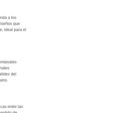
nda a los
diseños que
, ideal para el
ventanales
riales
alidez del
ario.
icas entre las
sentido de