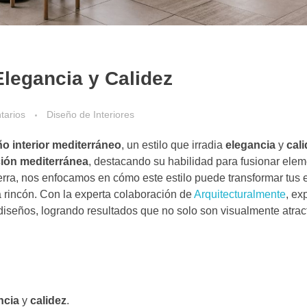
Elegancia y Calidez
tarios
Diseño de Interiores
ño interior mediterráneo
, un estilo que irradia
elegancia
y
cal
ión mediterránea
, destacando su habilidad para fusionar elem
ierra, nos enfocamos en cómo este estilo puede transformar tus 
a rincón. Con la experta colaboración de
Arquitecturalmente
, ex
diseños, logrando resultados que no solo son visualmente atract
ncia
y
calidez
.